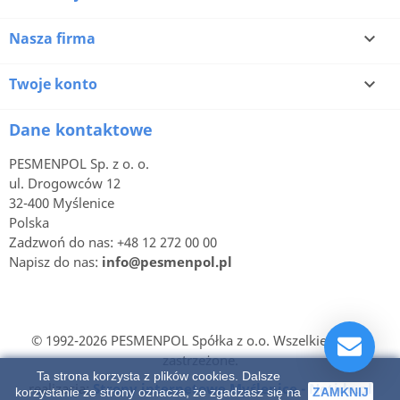
Nasza firma

Twoje konto

Dane kontaktowe
PESMENPOL Sp. z o. o.
ul. Drogowców 12
32-400 Myślenice
Polska
Zadzwoń do nas:
+48 12 272 00 00
Napisz do nas:
info@pesmenpol.pl
© 1992-2026 PESMENPOL Spółka z o.o. Wszelkie prawa
zastrzeżone.
Ta strona korzysta z plików cookies. Dalsze
realizacja:
Strony internetowe Myślenice - Netido.pl
korzystanie ze strony oznacza, że zgadzasz się na
ZAMKNIJ